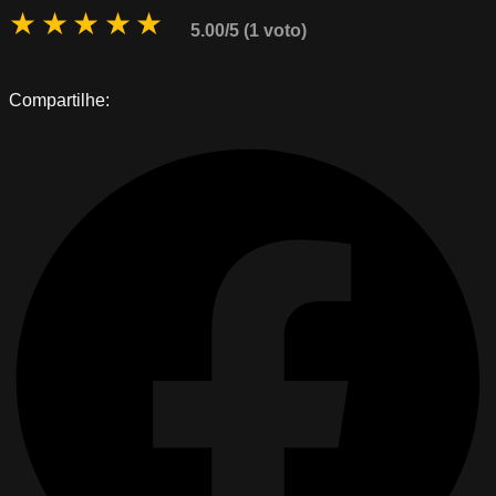
★
★
★
★
★
5.00/5 (1 voto)
Compartilhe: