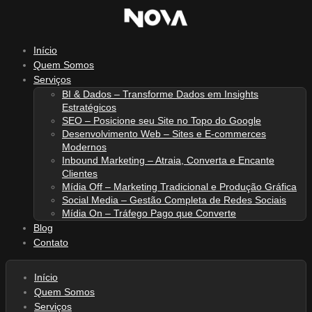
Ir
para
o
Início
conteúdo
Quem Somos
Serviços
BI & Dados – Transforme Dados em Insights
Estratégicos
SEO – Posicione seu Site no Topo do Google
Desenvolvimento Web – Sites e E-commerces
Modernos
Inbound Marketing – Atraia, Converta e Encante
Clientes
Mídia Off – Marketing Tradicional e Produção Gráfica
Social Media – Gestão Completa de Redes Sociais
Mídia On – Tráfego Pago que Converte
Blog
Contato
Início
Quem Somos
Serviços