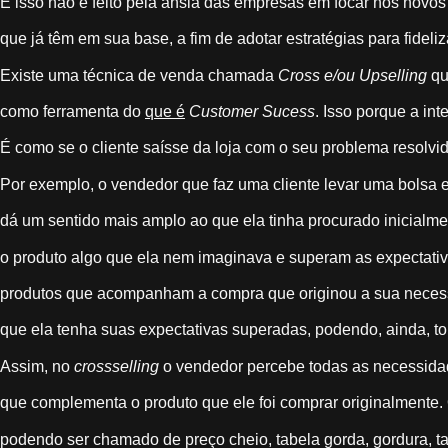
E isso não é feito pela ânsia das empresas em focar nos novo
que já têm em sua base, a fim de adotar estratégias para fideliz
Existe uma técnica de venda chamada
Cross e/ou Upselling
qu
como ferramenta do
que é
Customer Sucess
. Isso porque a int
É como se o cliente saísse da loja com o seu problema resolvid
Por exemplo, o vendedor que faz uma cliente levar uma bolsa
dá um sentido mais amplo ao que ela tinha procurado inicialme
o produto algo que ela nem imaginava e superam as expectativ
produtos que acompanham a compra que originou a sua neces
que ela tenha suas expectativas superadas, podendo, ainda, tor
Assim, no
crossselling
o vendedor percebe todas as necessidad
que complementa o produto que ele foi comprar originalmente.
podendo ser chamado de preço cheio, tabela gorda, gordura, tabe