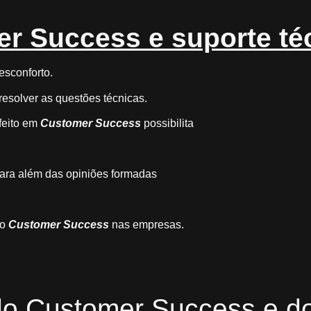
er Success e suporte té
esconforto.
resolver as questões técnicas.
feito em
Customer Success
possibilita
para além das opiniões formadas
do
Customer Success
nas empresas.
 do Customer Success e d