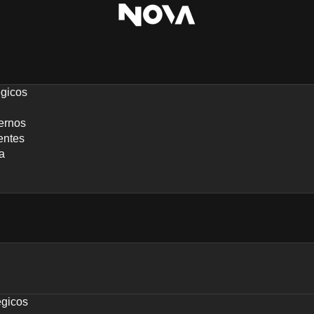
égicos
ernos
entes
a
égicos