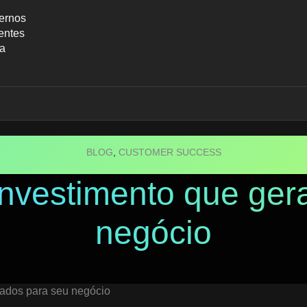
ernos
entes
ca
BLOG
,
CUSTOMER SUCCESS
nvestimento que gera
negócio
tados para seu negócio