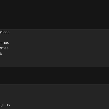
égicos
ernos
entes
a
égicos