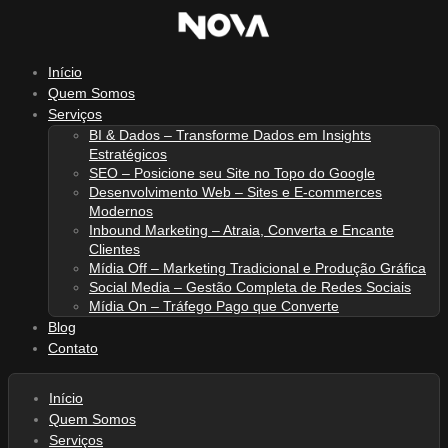
Ir
para
o
Início
conteúdo
Quem Somos
Serviços
BI & Dados – Transforme Dados em Insights
Estratégicos
SEO – Posicione seu Site no Topo do Google
Desenvolvimento Web – Sites e E-commerces
Modernos
Inbound Marketing – Atraia, Converta e Encante
Clientes
Mídia Off – Marketing Tradicional e Produção Gráfica
Social Media – Gestão Completa de Redes Sociais
Mídia On – Tráfego Pago que Converte
Blog
Contato
Início
Quem Somos
Serviços