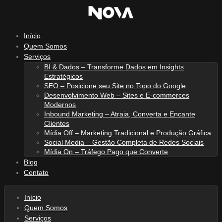
Ir
para
o
Início
conteúdo
Quem Somos
Serviços
BI & Dados – Transforme Dados em Insights
Estratégicos
SEO – Posicione seu Site no Topo do Google
Desenvolvimento Web – Sites e E-commerces
Modernos
Inbound Marketing – Atraia, Converta e Encante
Clientes
Mídia Off – Marketing Tradicional e Produção Gráfica
Social Media – Gestão Completa de Redes Sociais
Mídia On – Tráfego Pago que Converte
Blog
Contato
Início
Quem Somos
Serviços