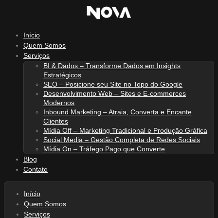
Ir
para
o
Início
conteúdo
Quem Somos
Serviços
BI & Dados – Transforme Dados em Insights
Estratégicos
SEO – Posicione seu Site no Topo do Google
Desenvolvimento Web – Sites e E-commerces
Modernos
Inbound Marketing – Atraia, Converta e Encante
Clientes
Mídia Off – Marketing Tradicional e Produção Gráfica
Social Media – Gestão Completa de Redes Sociais
Mídia On – Tráfego Pago que Converte
Blog
Contato
Início
Quem Somos
Serviços