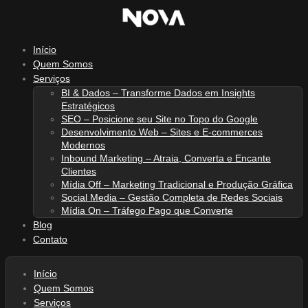
Ir
para
o
Início
conteúdo
Quem Somos
Serviços
BI & Dados – Transforme Dados em Insights
Estratégicos
SEO – Posicione seu Site no Topo do Google
Desenvolvimento Web – Sites e E-commerces
Modernos
Inbound Marketing – Atraia, Converta e Encante
Clientes
Mídia Off – Marketing Tradicional e Produção Gráfica
Social Media – Gestão Completa de Redes Sociais
Mídia On – Tráfego Pago que Converte
Blog
Contato
Início
Quem Somos
Serviços