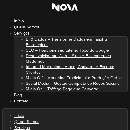
Ir
para
o
Início
conteúdo
Quem Somos
Serviços
BI & Dados – Transforme Dados em Insights
Estratégicos
SEO – Posicione seu Site no Topo do Google
Desenvolvimento Web – Sites e E-commerces
Modernos
Inbound Marketing – Atraia, Converta e Encante
Clientes
Mídia Off – Marketing Tradicional e Produção Gráfica
Social Media – Gestão Completa de Redes Sociais
Mídia On – Tráfego Pago que Converte
Blog
Contato
Início
Quem Somos
Serviços