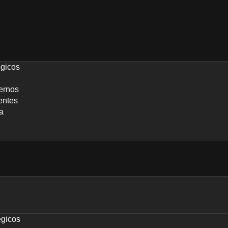
égicos
ernos
entes
a
égicos