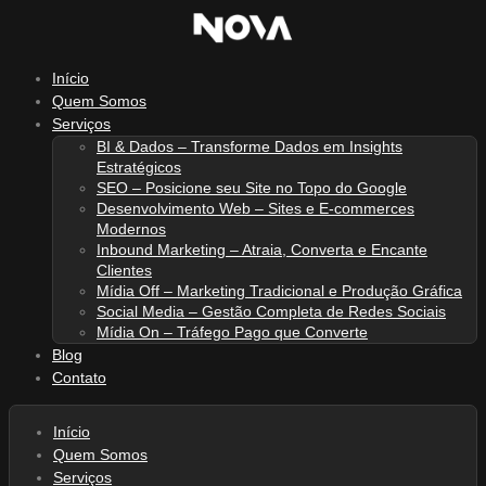
Ir
para
o
Início
conteúdo
Quem Somos
Serviços
BI & Dados – Transforme Dados em Insights
Estratégicos
SEO – Posicione seu Site no Topo do Google
Desenvolvimento Web – Sites e E-commerces
Modernos
Inbound Marketing – Atraia, Converta e Encante
Clientes
Mídia Off – Marketing Tradicional e Produção Gráfica
Social Media – Gestão Completa de Redes Sociais
Mídia On – Tráfego Pago que Converte
Blog
Contato
Início
Quem Somos
Serviços