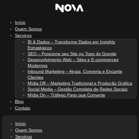
Ir
para
o
Início
conteúdo
Quem Somos
Serviços
BI & Dados – Transforme Dados em Insights
Estratégicos
SEO – Posicione seu Site no Topo do Google
Desenvolvimento Web – Sites e E-commerces
Modernos
Inbound Marketing – Atraia, Converta e Encante
Clientes
Mídia Off – Marketing Tradicional e Produção Gráfica
Social Media – Gestão Completa de Redes Sociais
Mídia On – Tráfego Pago que Converte
Blog
Contato
Início
Quem Somos
Serviços