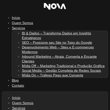
Ir
para
o
Início
conteúdo
Quem Somos
Serviços
BI & Dados – Transforme Dados em Insights
Estratégicos
SEO – Posicione seu Site no Topo do Google
Desenvolvimento Web – Sites e E-commerces
Modernos
Inbound Marketing – Atraia, Converta e Encante
Clientes
Mídia Off – Marketing Tradicional e Produção Gráfica
Social Media – Gestão Completa de Redes Sociais
Mídia On – Tráfego Pago que Converte
Blog
Contato
Início
Quem Somos
Serviços