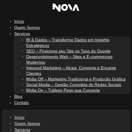
Ir
para
o
Início
conteúdo
Quem Somos
Serviços
BI & Dados – Transforme Dados em Insights
Estratégicos
SEO – Posicione seu Site no Topo do Google
Desenvolvimento Web – Sites e E-commerces
Modernos
Inbound Marketing – Atraia, Converta e Encante
Clientes
Mídia Off – Marketing Tradicional e Produção Gráfica
Social Media – Gestão Completa de Redes Sociais
Mídia On – Tráfego Pago que Converte
Blog
Contato
Início
Quem Somos
Serviços