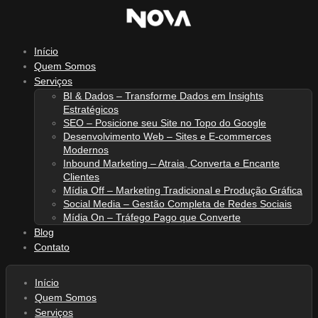
Ir
para
o
Início
conteúdo
Quem Somos
Serviços
BI & Dados – Transforme Dados em Insights
Estratégicos
SEO – Posicione seu Site no Topo do Google
Desenvolvimento Web – Sites e E-commerces
Modernos
Inbound Marketing – Atraia, Converta e Encante
Clientes
Mídia Off – Marketing Tradicional e Produção Gráfica
Social Media – Gestão Completa de Redes Sociais
Mídia On – Tráfego Pago que Converte
Blog
Contato
Início
Quem Somos
Serviços