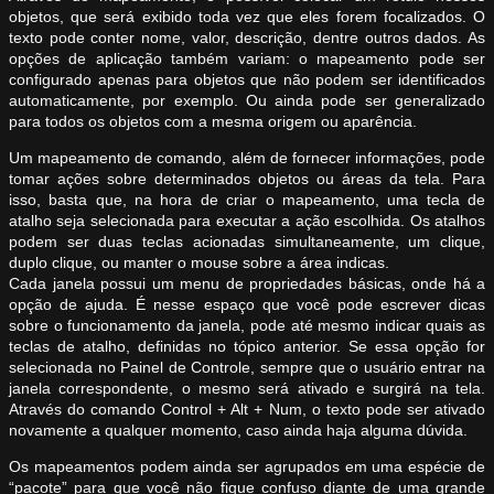
objetos, que será exibido toda vez que eles forem focalizados. O
texto pode conter nome, valor, descrição, dentre outros dados. As
opções de aplicação também variam: o mapeamento pode ser
configurado apenas para objetos que não podem ser identificados
automaticamente, por exemplo. Ou ainda pode ser generalizado
para todos os objetos com a mesma origem ou aparência.
Um mapeamento de comando, além de fornecer informações, pode
tomar ações sobre determinados objetos ou áreas da tela. Para
isso, basta que, na hora de criar o mapeamento, uma tecla de
atalho seja selecionada para executar a ação escolhida. Os atalhos
podem ser duas teclas acionadas simultaneamente, um clique,
duplo clique, ou manter o mouse sobre a área indicas.
Cada janela possui um menu de propriedades básicas, onde há a
opção de ajuda. É nesse espaço que você pode escrever dicas
sobre o funcionamento da janela, pode até mesmo indicar quais as
teclas de atalho, definidas no tópico anterior. Se essa opção for
selecionada no Painel de Controle, sempre que o usuário entrar na
janela correspondente, o mesmo será ativado e surgirá na tela.
Através do comando Control + Alt + Num, o texto pode ser ativado
novamente a qualquer momento, caso ainda haja alguma dúvida.
Os mapeamentos podem ainda ser agrupados em uma espécie de
“pacote” para que você não fique confuso diante de uma grande