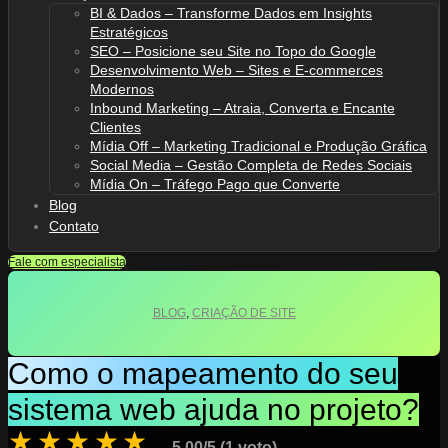
BI & Dados – Transforme Dados em Insights
Estratégicos
SEO – Posicione seu Site no Topo do Google
Desenvolvimento Web – Sites e E-commerces
Modernos
Inbound Marketing – Atraia, Converta e Encante
Clientes
Mídia Off – Marketing Tradicional e Produção Gráfica
Social Media – Gestão Completa de Redes Sociais
Mídia On – Tráfego Pago que Converte
Blog
Contato
Fale com especialista
BLOG
,
CRIAÇÃO DE SITE
Como o mapeamento do seu
sistema web ajuda no projeto?
★
★
★
★
★
5.00/5 (1 voto)