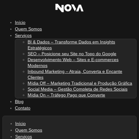
Ir
para
o
Início
conteúdo
Quem Somos
Serviços
BI & Dados – Transforme Dados em Insights
Estratégicos
SEO – Posicione seu Site no Topo do Google
Desenvolvimento Web – Sites e E-commerces
Modernos
Inbound Marketing – Atraia, Converta e Encante
Clientes
Mídia Off – Marketing Tradicional e Produção Gráfica
Social Media – Gestão Completa de Redes Sociais
Mídia On – Tráfego Pago que Converte
Blog
Contato
Início
Quem Somos
Serviços