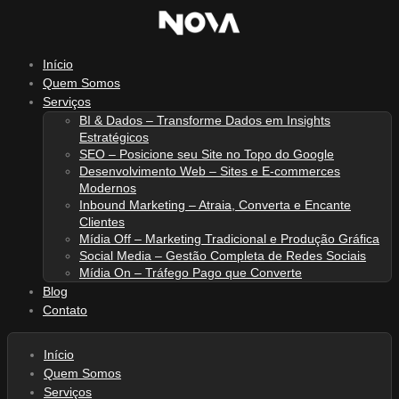
Ir
para
o
Início
conteúdo
Quem Somos
Serviços
BI & Dados – Transforme Dados em Insights
Estratégicos
SEO – Posicione seu Site no Topo do Google
Desenvolvimento Web – Sites e E-commerces
Modernos
Inbound Marketing – Atraia, Converta e Encante
Clientes
Mídia Off – Marketing Tradicional e Produção Gráfica
Social Media – Gestão Completa de Redes Sociais
Mídia On – Tráfego Pago que Converte
Blog
Contato
Início
Quem Somos
Serviços