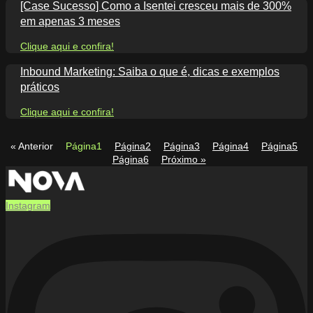
[Case Sucesso] Como a Isentei cresceu mais de 300%
em apenas 3 meses
Clique aqui e confira!
Inbound Marketing: Saiba o que é, dicas e exemplos
práticos
Clique aqui e confira!
« Anterior
Página
1
Página
2
Página
3
Página
4
Página
5
Página
6
Próximo »
Instagram