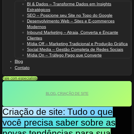
BI & Dados – Transforme Dados em Insights
Estratégicos
SEO – Posicione seu Site no Topo do Google
Desenvolvimento Web – Sites e E-commerces
Modernos
Inbound Marketing – Atraia, Converta e Encante
Clientes
Mídia Off – Marketing Tradicional e Produção Gráfica
Social Media – Gestão Completa de Redes Sociais
Mídia On – Tráfego Pago que Converte
Blog
Contato
Fale com especialista
BLOG
,
CRIAÇÃO DE SITE
Criação de site: Tudo o que
você precisa saber sobre as
novas tendências para sua