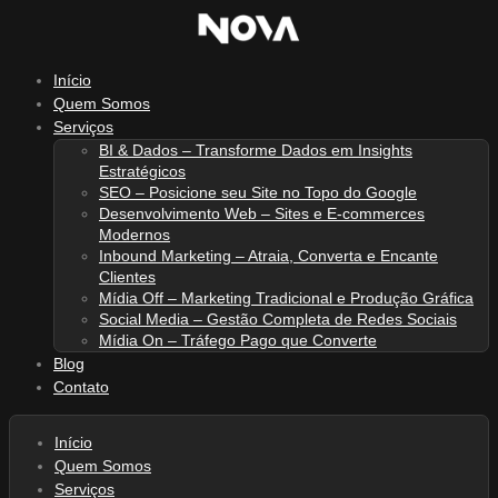
Ir
para
o
Início
conteúdo
Quem Somos
Serviços
BI & Dados – Transforme Dados em Insights
Estratégicos
SEO – Posicione seu Site no Topo do Google
Desenvolvimento Web – Sites e E-commerces
Modernos
Inbound Marketing – Atraia, Converta e Encante
Clientes
Mídia Off – Marketing Tradicional e Produção Gráfica
Social Media – Gestão Completa de Redes Sociais
Mídia On – Tráfego Pago que Converte
Blog
Contato
Início
Quem Somos
Serviços