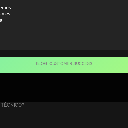
ernos
entes
ca
BLOG
,
CUSTOMER SUCCESS
ESS É O NOVO SU
 TÉCNICO?