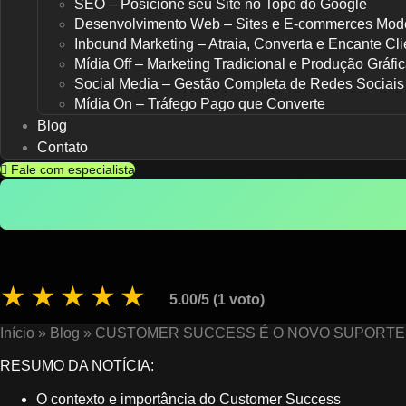
SEO – Posicione seu Site no Topo do Google
Desenvolvimento Web – Sites e E-commerces Mod
Inbound Marketing – Atraia, Converta e Encante Cli
Mídia Off – Marketing Tradicional e Produção Gráfi
Social Media – Gestão Completa de Redes Sociais
Mídia On – Tráfego Pago que Converte
Blog
Contato
Fale com especialista
CUSTOMER SUCC
★
★
★
★
★
5.00/5 (1 voto)
Início
»
Blog
»
CUSTOMER SUCCESS É O NOVO SUPORTE
RESUMO DA NOTÍCIA:
O contexto e importância do Customer Success