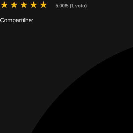
★
★
★
★
★
5.00/5 (1 voto)
Compartilhe: