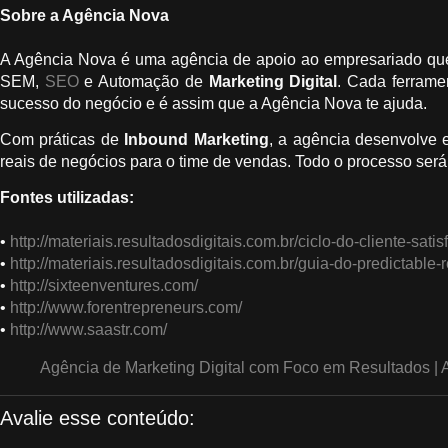
Sobre a Agência Nova
A Agência Nova é uma agência de apoio ao empresariado que 
SEM,
SEO
e Automação de
Marketing Digital
. Cada ferrame
sucesso do negócio e é assim que a Agência Nova te ajuda.
Com práticas de
Inbound Marketing
, a agência desenvolve e
reais de negócios para o time de vendas. Todo o processo será 
Fontes utilizadas:
•
http://materiais.resultadosdigitais.com.br/ciclo-do-cliente-satisf
•
http://materiais.resultadosdigitais.com.br/guia-do-predictable
•
http://sixteenventures.com/
•
http://www.forentrepreneurs.com/
•
http://www.saastr.com/
Agência de Marketing Digital com Foco em Resultados |
Avalie esse conteúdo: