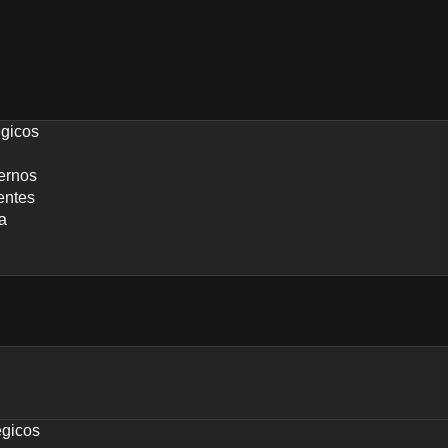
égicos
ernos
entes
a
égicos