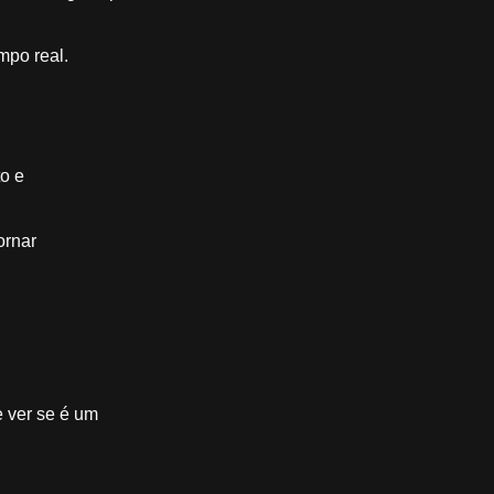
mpo real.
o e
ornar
e ver se é um