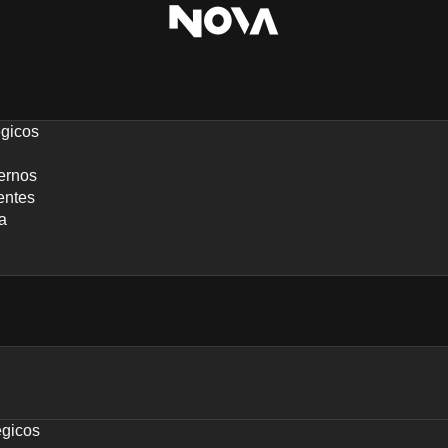
égicos
ernos
entes
a
égicos