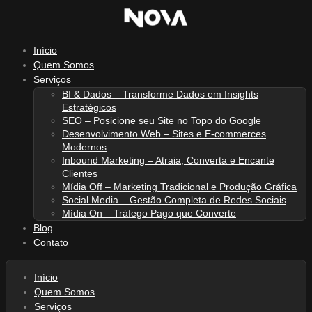
Ir
para
o
Início
conteúdo
Quem Somos
Serviços
BI & Dados – Transforme Dados em Insights
Estratégicos
SEO – Posicione seu Site no Topo do Google
Desenvolvimento Web – Sites e E-commerces
Modernos
Inbound Marketing – Atraia, Converta e Encante
Clientes
Mídia Off – Marketing Tradicional e Produção Gráfica
Social Media – Gestão Completa de Redes Sociais
Mídia On – Tráfego Pago que Converte
Blog
Contato
Início
Quem Somos
Serviços