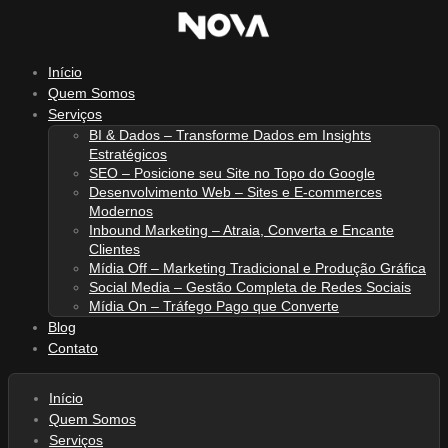
Ir
para
o
Início
conteúdo
Quem Somos
Serviços
BI & Dados – Transforme Dados em Insights
Estratégicos
SEO – Posicione seu Site no Topo do Google
Desenvolvimento Web – Sites e E-commerces
Modernos
Inbound Marketing – Atraia, Converta e Encante
Clientes
Mídia Off – Marketing Tradicional e Produção Gráfica
Social Media – Gestão Completa de Redes Sociais
Mídia On – Tráfego Pago que Converte
Blog
Contato
Início
Quem Somos
Serviços