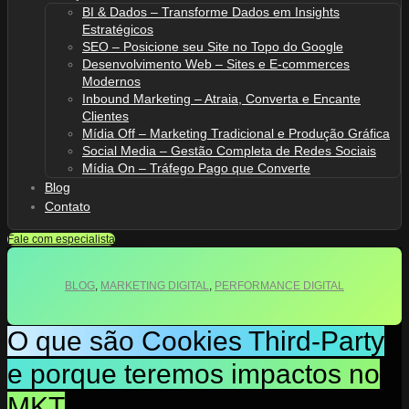
BI & Dados – Transforme Dados em Insights
Estratégicos
SEO – Posicione seu Site no Topo do Google
Desenvolvimento Web – Sites e E-commerces
Modernos
Inbound Marketing – Atraia, Converta e Encante
Clientes
Mídia Off – Marketing Tradicional e Produção Gráfica
Social Media – Gestão Completa de Redes Sociais
Mídia On – Tráfego Pago que Converte
Blog
Contato
Fale com especialista
BLOG
,
MARKETING DIGITAL
,
PERFORMANCE DIGITAL
O que são Cookies Third-Party
e porque teremos impactos no
MKT