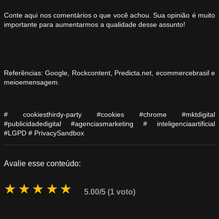
Conte aqui nos comentários o que você achou. Sua opinião é muito
importante para aumentarmos a qualidade desse assunto!
Referências: Google, Rockcontent, Predicta.net, ecommercebrasil e
meioemensagem.
# cookiesthirdy-party #cookies #chrome #mktdigital
#publicidadedigital #agenciasmarketing # inteligenciaartificial
#LGPD # PrivacySandbox
Avalie esse conteúdo:
★
★
★
★
★
5.00/5 (1 voto)