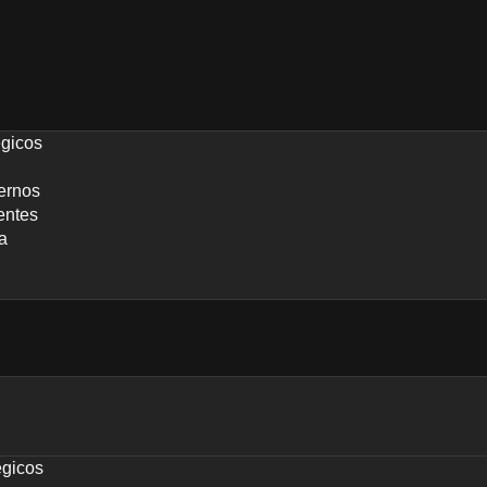
égicos
ernos
entes
a
égicos