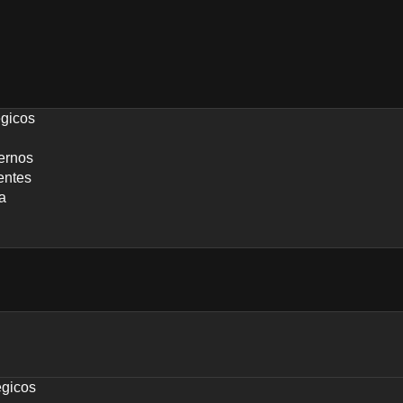
égicos
ernos
entes
a
égicos