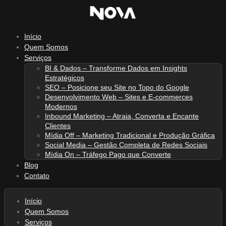
Ir
para
o
Início
conteúdo
Quem Somos
Serviços
BI & Dados – Transforme Dados em Insights
Estratégicos
SEO – Posicione seu Site no Topo do Google
Desenvolvimento Web – Sites e E-commerces
Modernos
Inbound Marketing – Atraia, Converta e Encante
Clientes
Mídia Off – Marketing Tradicional e Produção Gráfica
Social Media – Gestão Completa de Redes Sociais
Mídia On – Tráfego Pago que Converte
Blog
Contato
Início
Quem Somos
Serviços