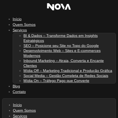
Ir
para
o
Início
conteúdo
Quem Somos
Serviços
BI & Dados – Transforme Dados em Insights
Estratégicos
SEO – Posicione seu Site no Topo do Google
Desenvolvimento Web – Sites e E-commerces
Modernos
Inbound Marketing – Atraia, Converta e Encante
Clientes
Mídia Off – Marketing Tradicional e Produção Gráfica
Social Media – Gestão Completa de Redes Sociais
Mídia On – Tráfego Pago que Converte
Blog
Contato
Início
Quem Somos
Serviços