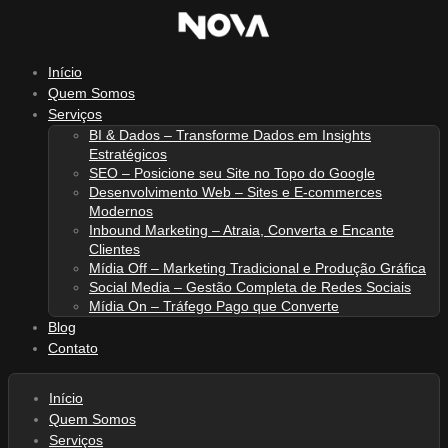
Ir
para
o
Início
conteúdo
Quem Somos
Serviços
BI & Dados – Transforme Dados em Insights
Estratégicos
SEO – Posicione seu Site no Topo do Google
Desenvolvimento Web – Sites e E-commerces
Modernos
Inbound Marketing – Atraia, Converta e Encante
Clientes
Mídia Off – Marketing Tradicional e Produção Gráfica
Social Media – Gestão Completa de Redes Sociais
Mídia On – Tráfego Pago que Converte
Blog
Contato
Início
Quem Somos
Serviços